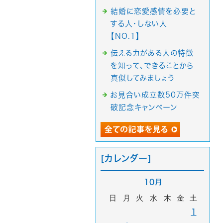
結婚に恋愛感情を必要と
する人・しない人
【NO.1】
伝える力がある人の特徴
を知って、できることから
真似してみましょう
お見合い成立数50万件突
破記念キャンペーン
[カレンダー]
10月
日
月
火
水
木
金
土
1